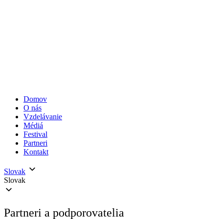
Domov
O nás
Vzdelávanie
Médiá
Festival
Partneri
Kontakt
Slovak
Slovak
Partneri a podporovatelia