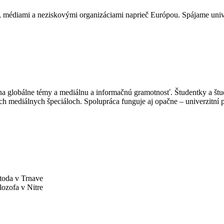
i, médiami a neziskovými organizáciami naprieč Európou. Spájame univ
globálne témy a mediálnu a informačnú gramotnosť. Študentky a študen
šich mediálnych špeciáloch. Spolupráca funguje aj opačne – univerzitní
toda v Trnave
lozofa v Nitre